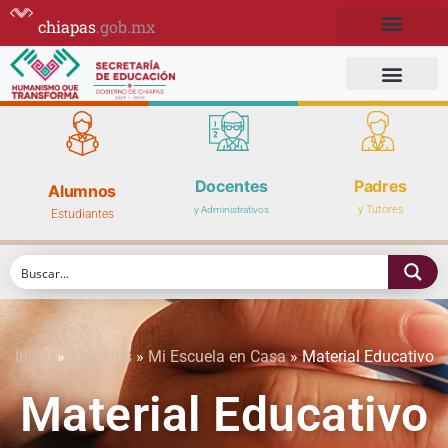
chiapas
.gob.mx
Docentes
Padres
Alumnos
y Tutores
y Administrativos
Estudiantes
Inicio
»
Alumnos
»
Mi Escuela en Casa
»
Material Educativo
Material Educativo