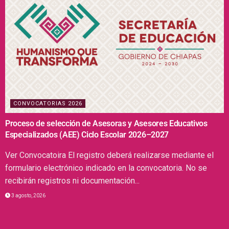
CONVOCATORIAS 2026
Proceso de selección de Asesoras y Asesores Educativos
Especializados (AEE) Ciclo Escolar 2026–2027
Ver Convocatoira El registro deberá realizarse mediante el
formulario electrónico indicado en la convocatoria. No se
recibirán registros ni documentación...
3 agosto, 2026