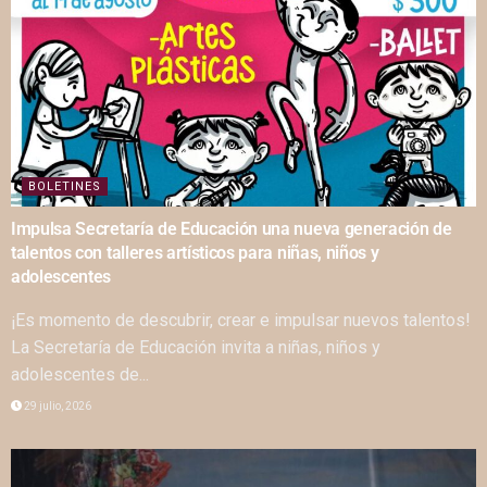
BOLETINES
Impulsa Secretaría de Educación una nueva generación de
talentos con talleres artísticos para niñas, niños y
adolescentes
¡Es momento de descubrir, crear e impulsar nuevos talentos!
La Secretaría de Educación invita a niñas, niños y
adolescentes de...
29 julio, 2026