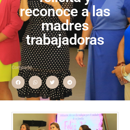
reconoce a las
madres
trabajadoras
Compartir