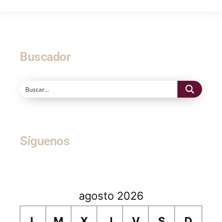
Buscador
Síguenos
agosto 2026
L
M
X
J
V
S
D