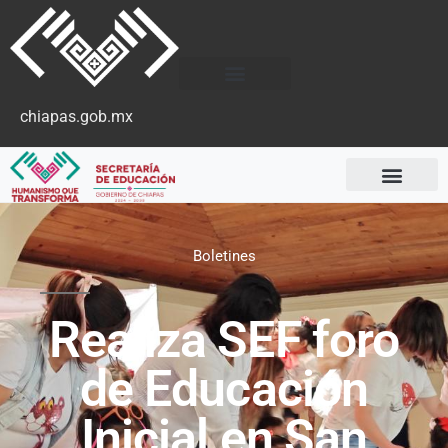
chiapas.gob.mx
Boletines
Realiza SEF foro
de Educación
Inicial en San