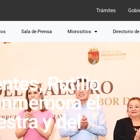
Trámites
Gobi
ros
Sala de Prensa
Micrositios
Directorio d
ntes, Rutilio
onmemora el
estra y del