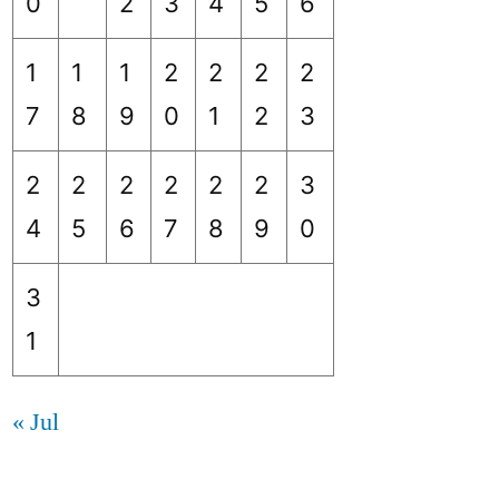
0
2
3
4
5
6
1
1
1
2
2
2
2
7
8
9
0
1
2
3
2
2
2
2
2
2
3
4
5
6
7
8
9
0
3
1
« Jul