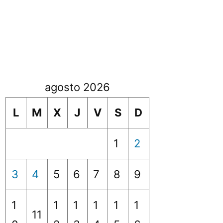
agosto 2026
L
M
X
J
V
S
D
1
2
3
4
5
6
7
8
9
1
1
1
1
1
1
11