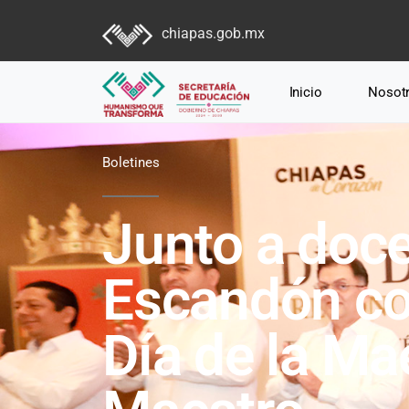
chiapas.gob.mx
Inicio
Nosot
Boletines
Junto a doce
Escandón c
Día de la Ma