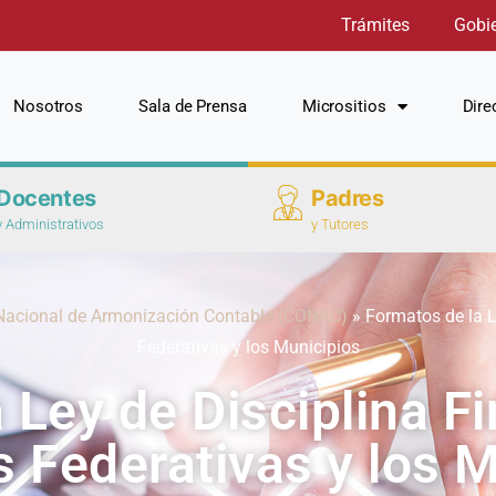
Trámites
Gobi
Nosotros
Sala de Prensa
Micrositios
Dire
Docentes
Padres
y Administrativos
y Tutores
Nacional de Armonización Contable (CONAC)
»
Formatos de la L
Federativas y los Municipios
 Ley de Disciplina Fi
 Federativas y los 