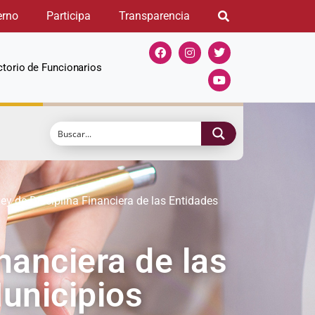
erno
Participa
Transparencia
ctorio de Funcionarios
ey de Disciplina Financiera de las Entidades
nanciera de las
Municipios