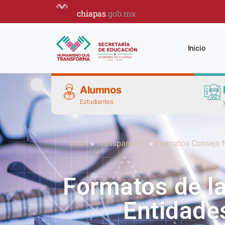
chiapas
.gob.mx
Inicio
Alumnos
Estudiantes
Inicio
»
Transparencia
»
Formatos Consejo 
Formatos de la
Entidades