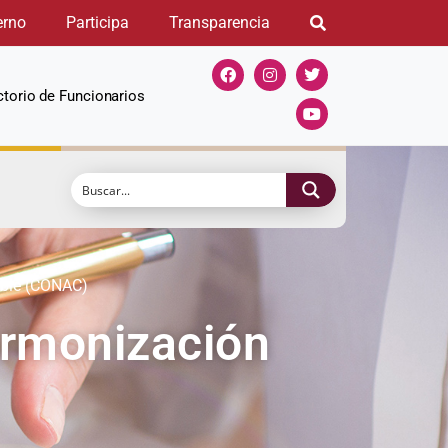
erno
Participa
Transparencia
ctorio de Funcionarios
able (CONAC)
Armonización