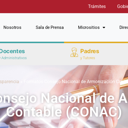
Trámites
Gobi
Nosotros
Sala de Prensa
Micrositios
Dire
Docentes
Padres
y Administrativos
y Tutores
sparencia
»
Formatos Consejo Nacional de Armonización Cont
nsejo Nacional de 
Contable (CONAC)