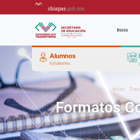
chiapas
.gob.mx
Inicio
Alumnos
Estudiantes
Inicio
»
Tran
Formatos Co