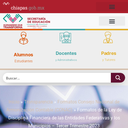
chiapas
.gob.mx
Docentes
Padres
Alumnos
y Tutores
y Administrativos
Estudiantes
Inicio
»
Transparencia
»
Formatos Consejo Nacional de
Armonización Contable (CONAC)
»
Formatos de la Ley de
Disciplina Financiera de las Entidades Federativas y los
Municipios – Tercer Trimestre 2023