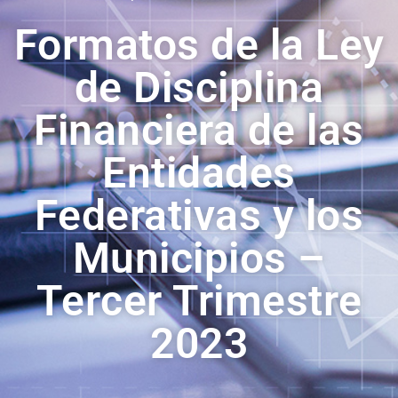
Formatos de la Ley
de Disciplina
Financiera de las
Entidades
Federativas y los
Municipios –
Tercer Trimestre
2023