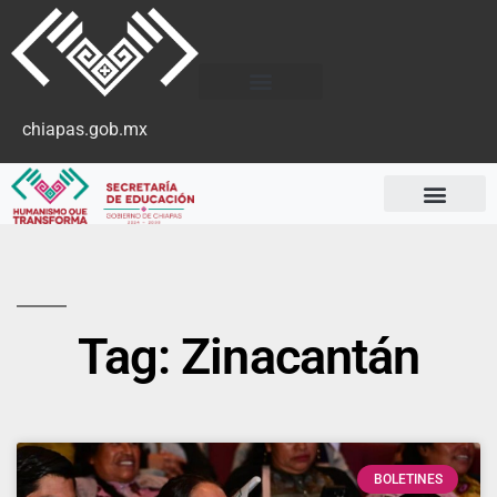
chiapas.gob.mx
Tag: Zinacantán
BOLETINES