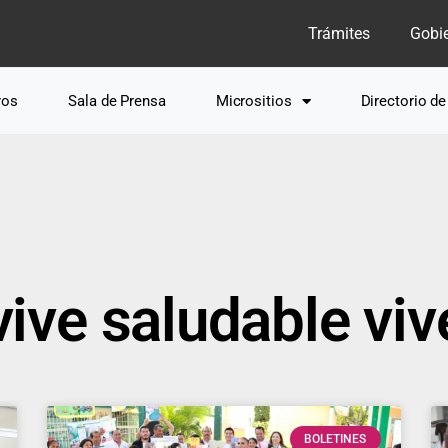
Trámites
Gobi
ros
Sala de Prensa
Micrositios
Directorio d
vive saludable vive
BOLETINES