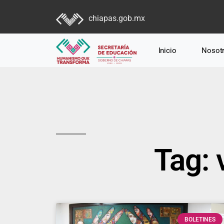
chiapas.gob.mx
Inicio
Nosot
Tag: 
BOLETINES