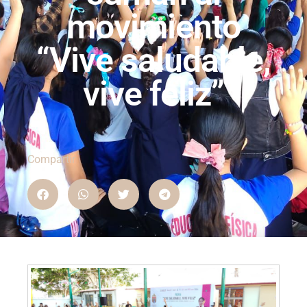
movimiento
“Vive saludable,
vive feliz”
Compartir