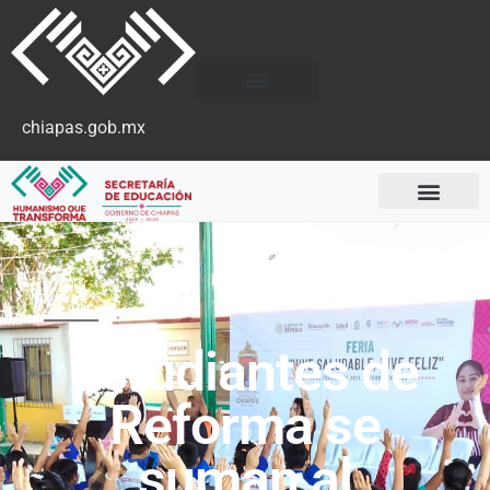
chiapas.gob.mx
Boletines
Estudiantes de
Reforma se
suman al