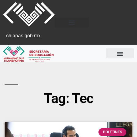
chiapas.gob.mx
Tag: Tec
BOLETINES