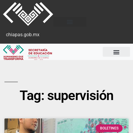
chiapas.gob.mx
Tag: supervisión
BOLETINES