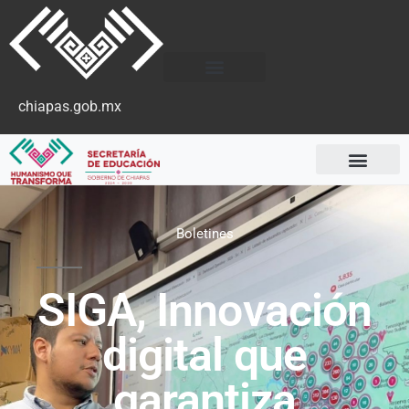
chiapas.gob.mx
Boletines
SIGA, Innovación
digital que
garantiza