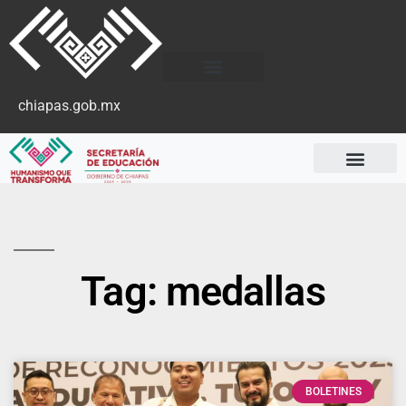
chiapas.gob.mx
Tag: medallas
BOLETINES