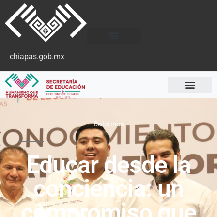
chiapas.gob.mx
Boletines
Educar desde la
conciencia: un
compromiso que