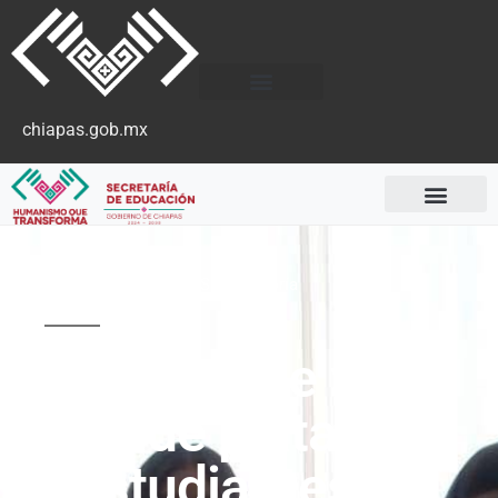
chiapas.gob.mx
Sin categoría
Chiapas se viste
de plata:
estudiantes de