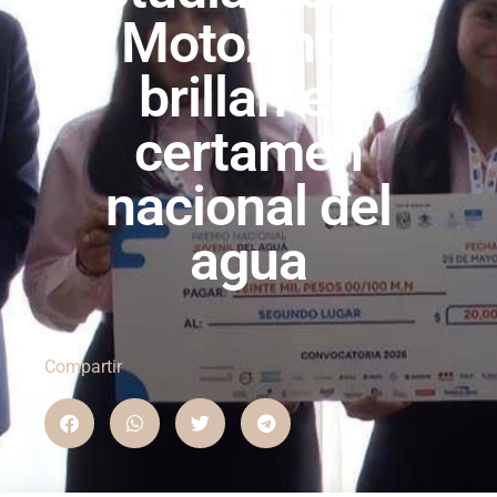
Motozintla
brillan en
certamen
nacional del
agua
Compartir