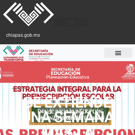
chiapas.gob.mx
Planeación Educativa
SE EXTIENDE
UNA SEMANA
MAS LA