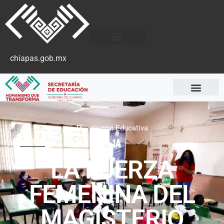
chiapas.gob.mx
Planeación Educativa
LA FUERZA
FEMENINA DEL
MAGISTERIO