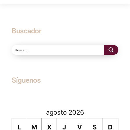
Buscador
Síguenos
agosto 2026
L
M
X
J
V
S
D