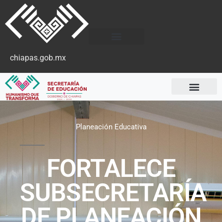
chiapas.gob.mx
Planeación Educativa
FORTALECE
SUBSECRETARÍA
DE PLANEACIÓN