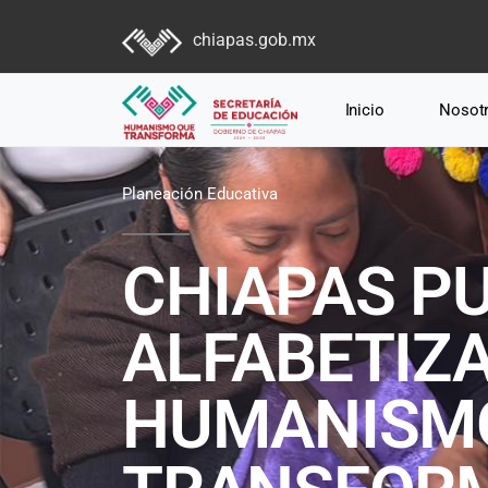
chiapas.gob.mx
Inicio
Nosot
Planeación Educativa
CHIAPAS PU
ALFABETIZA
HUMANISM