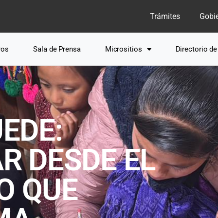
Trámites
Gobi
ros
Sala de Prensa
Micrositios
Directorio d
EDE:
R DESDE EL
O QUE