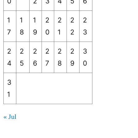
0
2
3
4
5
6
1
1
1
2
2
2
2
7
8
9
0
1
2
3
2
2
2
2
2
2
3
4
5
6
7
8
9
0
3
1
« Jul