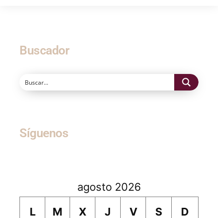
Buscador
Síguenos
agosto 2026
L
M
X
J
V
S
D