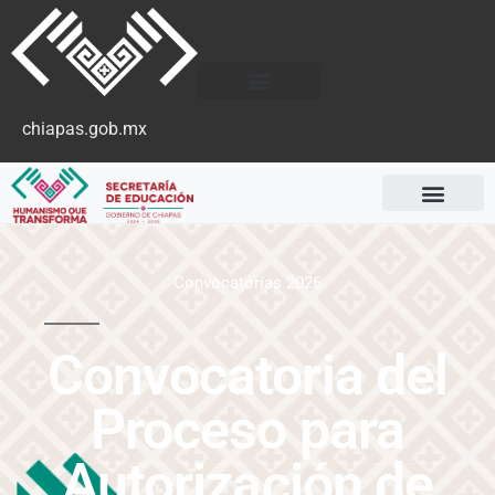
chiapas.gob.mx
Convocatorias 2026
Convocatoria del
Proceso para
Autorización de