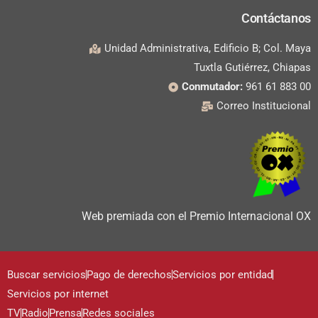
Contáctanos
Unidad Administrativa, Edificio B; Col. Maya
Tuxtla Gutiérrez, Chiapas
Conmutador:
961 61 883 00
Correo Institucional
Web premiada con el Premio Internacional OX
Buscar servicios
Pago de derechos
Servicios por entidad
Servicios por internet
TV
Radio
Prensa
Redes sociales