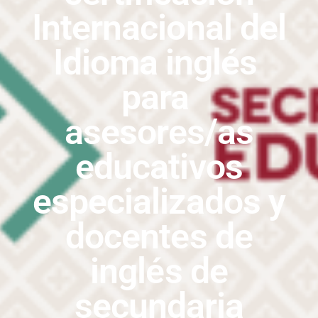
Internacional del
Idioma inglés
para
asesores/as
educativos
especializados y
docentes de
inglés de
secundaria