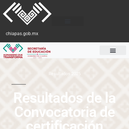
chiapas.gob.mx
Resultados 2025
Resultados de la
Convocatoria de
certificación