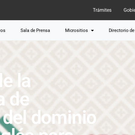
Trámites
Gobi
ros
Sala de Prensa
Micrositios
Directorio d
e la
a de
n del dominio