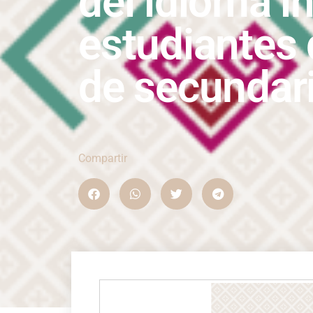
del idioma i
estudiantes 
de secundari
Compartir