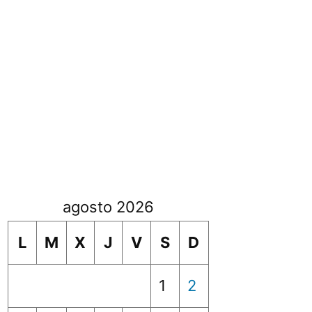
agosto 2026
L
M
X
J
V
S
D
1
2