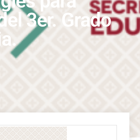
nglés para
del 3er. Grado
a.