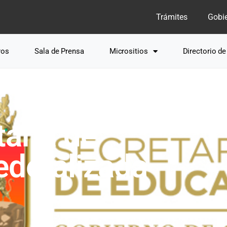
Trámites
Gobi
ros
Sala de Prensa
Micrositios
Directorio d
aría de
ederalizada