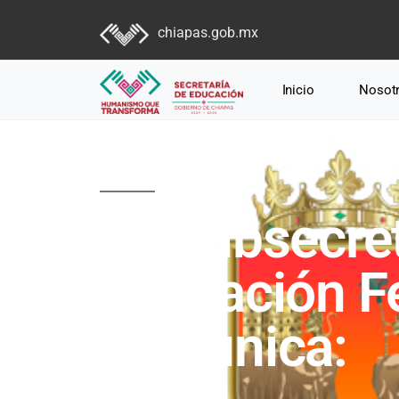
chiapas.gob.mx
Inicio
Nosot
Comunicados
La Subsecret
Educación F
comunica: