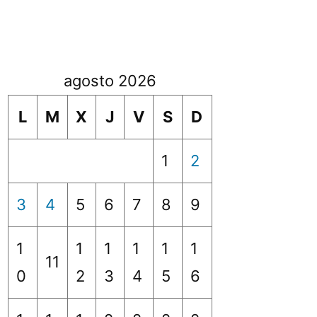
agosto 2026
L
M
X
J
V
S
D
1
2
3
4
5
6
7
8
9
1
1
1
1
1
1
11
0
2
3
4
5
6