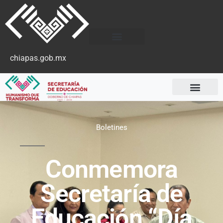
chiapas.gob.mx
Boletines
Conmemora
Secretaría de
Educación “Día