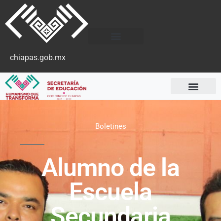
chiapas.gob.mx
Boletines
Alumno de la
Escuela
Secundaria