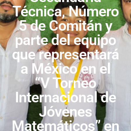
Técnica, Número
5 de Comitán y
parte del equipo
que representará
a México en el
“V Torneo
Internacional de
Jóvenes
Matemáticos” en