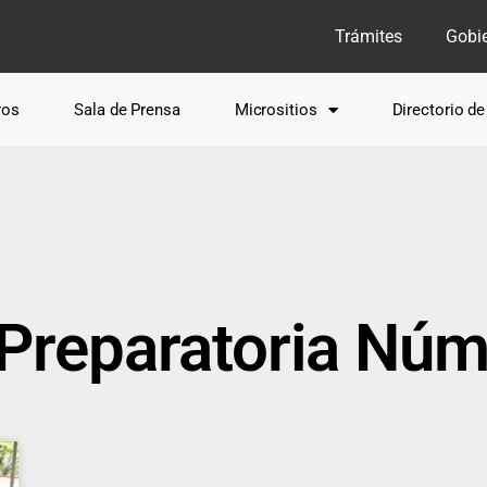
Trámites
Gobi
ros
Sala de Prensa
Micrositios
Directorio d
 Preparatoria Núm