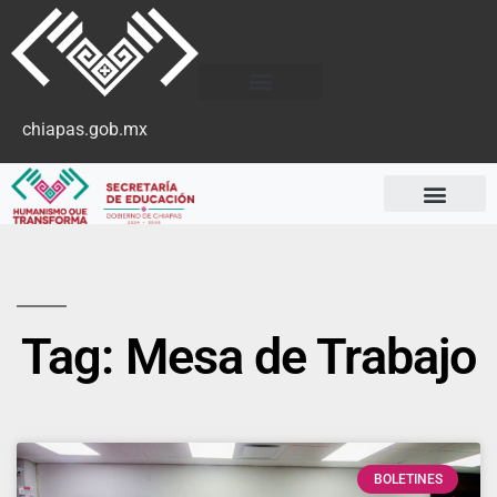
chiapas.gob.mx
Tag: Mesa de Trabajo
BOLETINES