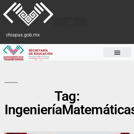
chiapas.gob.mx
Tag:
IngenieríaMatemática