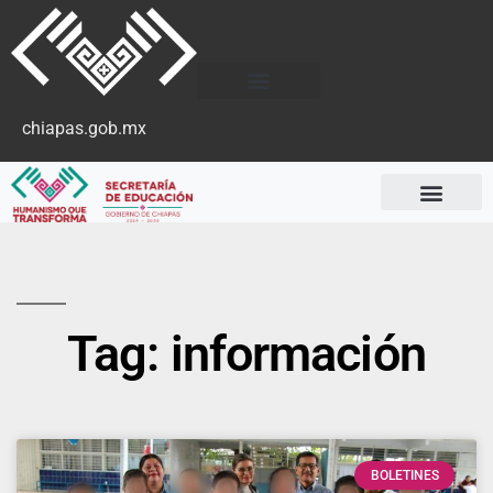
chiapas.gob.mx
Tag: información
BOLETINES