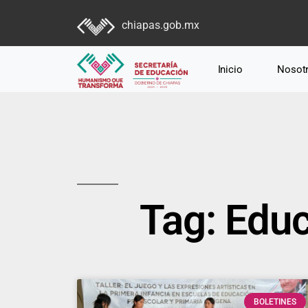
chiapas.gob.mx
Inicio
Nosot
Tag: Edu
BOLETINES