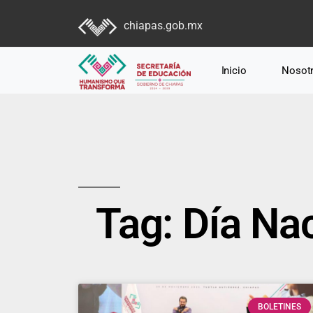
chiapas.gob.mx
Inicio
Nosot
Tag: Día Na
BOLETINES