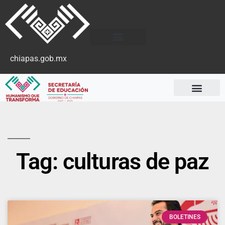
chiapas.gob.mx
Tag: culturas de paz
BOLETINES