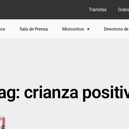
Trámites
Gobi
ros
Sala de Prensa
Micrositios
Directorio d
ag: crianza positi