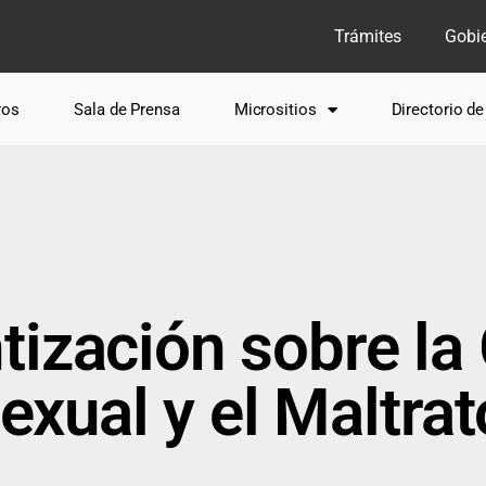
Trámites
Gobi
ros
Sala de Prensa
Micrositios
Directorio d
tización sobre la
xual y el Maltrato