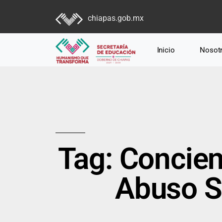
chiapas.gob.mx
Inicio
Nosot
Tag: Concien
Abuso Se