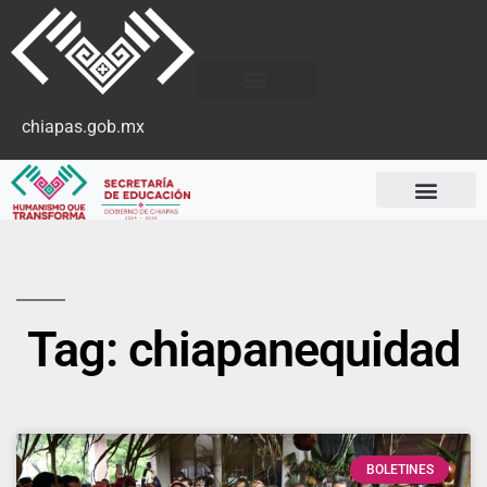
chiapas.gob.mx
Tag: chiapanequidad
BOLETINES