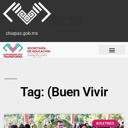
chiapas.gob.mx
Tag: (Buen Vivir
BOLETINES