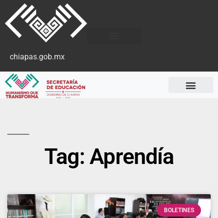
chiapas.gob.mx
Tag: Aprendía
BOLETINES