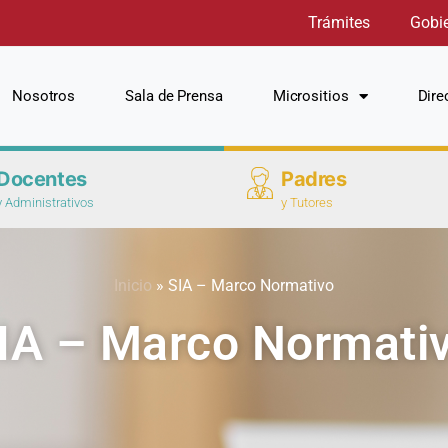
Trámites
Gobi
Nosotros
Sala de Prensa
Micrositios
Dire
Docentes
Padres
y Administrativos
y Tutores
Inicio
»
SIA – Marco Normativo
IA – Marco Normati