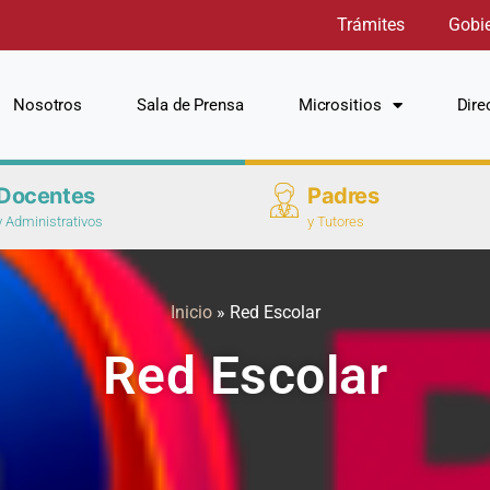
Trámites
Gobi
Nosotros
Sala de Prensa
Micrositios
Dire
Docentes
Padres
y Administrativos
y Tutores
Inicio
»
Red Escolar
Red Escolar