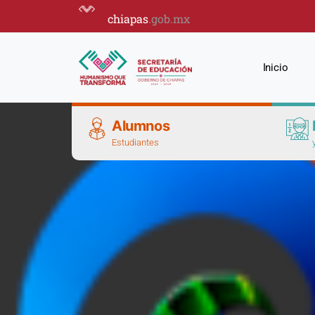
chiapas
.gob.mx
Inicio
Alumnos
Estudiantes