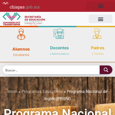
chiapas
.gob.mx
Docentes
Padres
Alumnos
y Tutores
y Administrativos
Estudiantes
Inicio
»
Programas Educativos
»
Programa Nacional de
Inglés (PRONI)
Programa Nacional