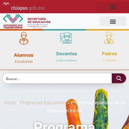
chiapas
.gob.mx
Docentes
Padres
Alumnos
y Tutores
y Administrativos
Estudiantes
Inicio
»
Programas Educativos
»
Programa Expansión de la
Educación Inicial
Programa