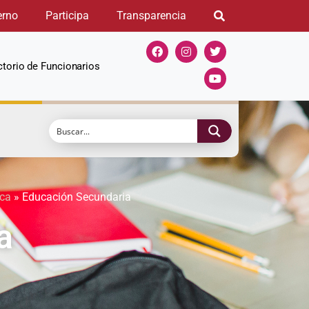
erno
Participa
Transparencia
ctorio de Funcionarios
ica
»
Educación Secundaria
a