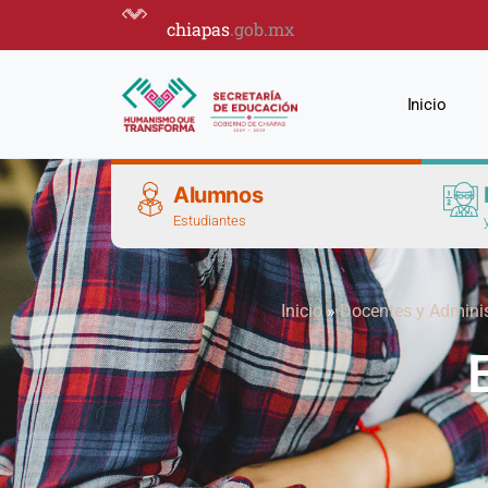
chiapas
.gob.mx
Inicio
Alumnos
Estudiantes
Inicio
»
Docentes y Adminis