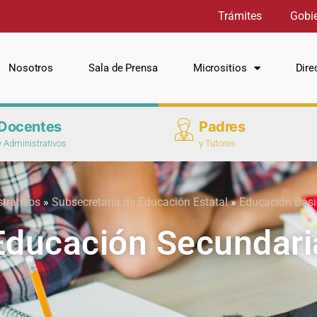
Trámites
Gobi
Nosotros
Sala de Prensa
Micrositios
Dire
Docentes
Padres
y Administrativos
y Tutores
trativos
»
Subsecretaría de Educación Estatal
»
Educación Bás
Educación Secundari