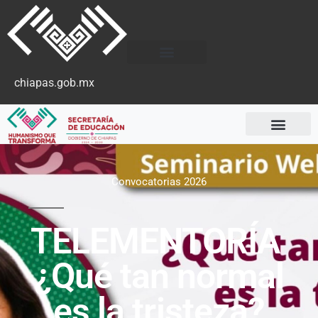
chiapas.gob.mx
Convocatorias 2026
TELEMENTORÍA
¿Qué tan normal
es la tristeza?