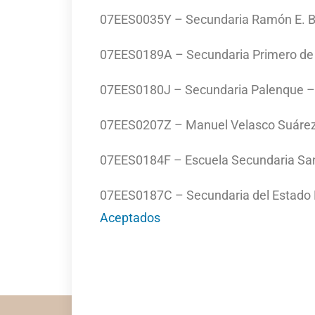
07EES0035Y – Secundaria Ramón E. 
07EES0189A – Secundaria Primero d
07EES0180J – Secundaria Palenque 
07EES0207Z – Manuel Velasco Suáre
07EES0184F – Escuela Secundaria Sa
07EES0187C – Secundaria del Estado N
Aceptados