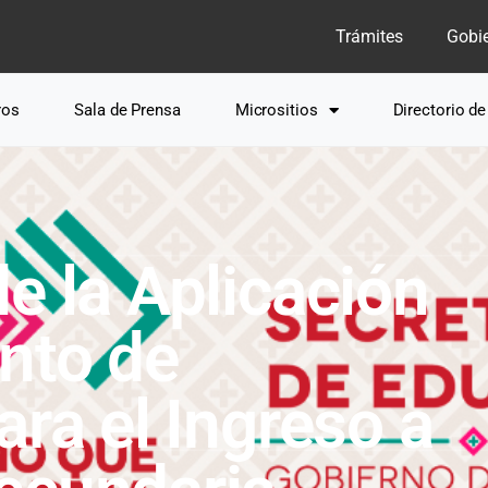
Trámites
Gobi
ros
Sala de Prensa
Micrositios
Directorio d
e la Aplicación
nto de
ara el Ingreso a