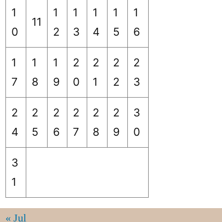
1
1
1
1
1
1
11
0
2
3
4
5
6
1
1
1
2
2
2
2
7
8
9
0
1
2
3
2
2
2
2
2
2
3
4
5
6
7
8
9
0
3
1
« Jul