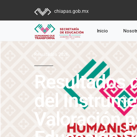
chiapas.gob.mx
Inicio
Nosot
Resultados 2026
Resultados d
del Instrume
Valoración p