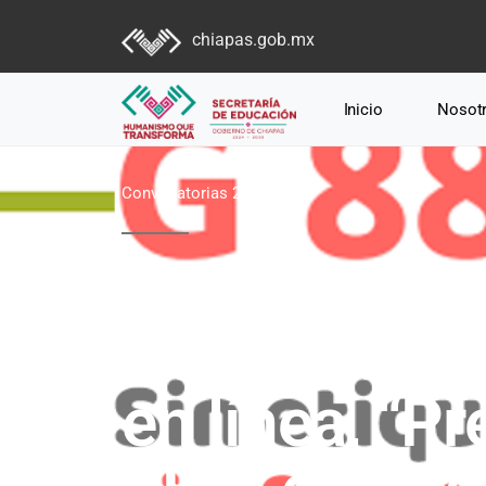
chiapas.gob.mx
Inicio
Nosot
Convocatorias 2026
Convocatoria
Nacional de 
en línea, “P