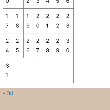
0
2
3
4
5
6
1
1
1
2
2
2
2
7
8
9
0
1
2
3
2
2
2
2
2
2
3
4
5
6
7
8
9
0
3
1
« Jul