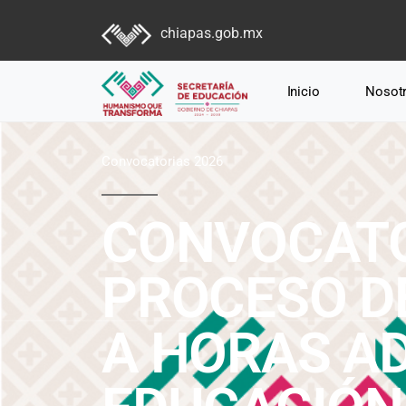
chiapas.gob.mx
Inicio
Nosot
Convocatorias 2026
CONVOCATO
PROCESO D
A HORAS AD