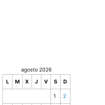
agosto 2026
L
M
X
J
V
S
D
1
2