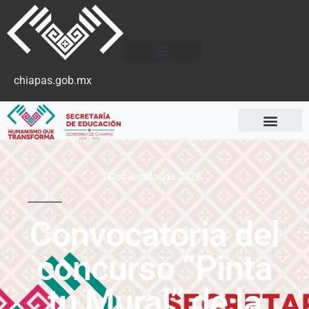
chiapas.gob.mx
Convocatorias 2026
Convocatoria del
concurso “Pinta
tu Mural” de la