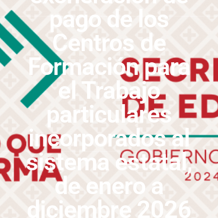
pago de los
Centros de
Formación para
el Trabajo
particulares
incorporados al
sistema estatal,
de enero a
diciembre 2026