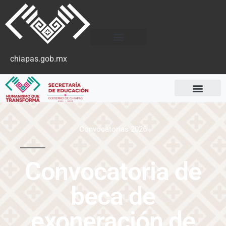
chiapas.gob.mx
Convocatorias 2026
Convocatoria de
beca de
exoneración de