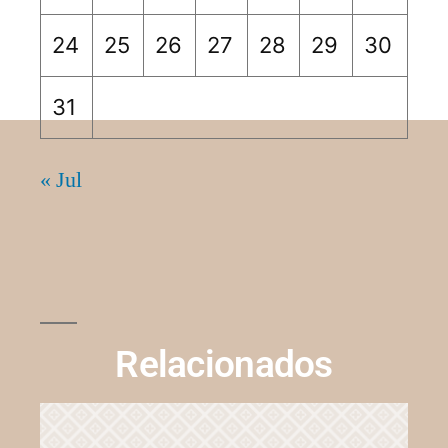
24
25
26
27
28
29
30
31
« Jul
Relacionados